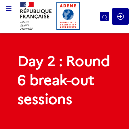
Day 2 : Round
6 break-out
sessions