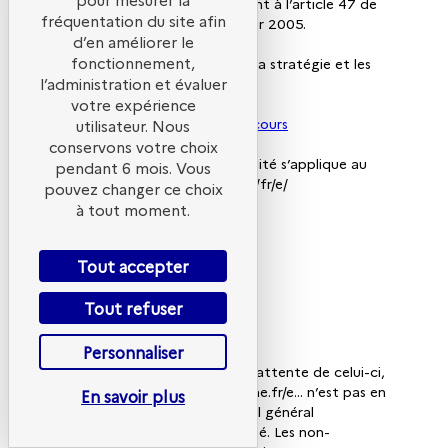
etc. accessibles conformément à l’article 47 de
fréquentation du site afin
la loi n° 2005-102 du 11 février 2005.
d’en améliorer le
fonctionnement,
A cette fin, il met en œuvre la stratégie et les
actions suivantes
l’administration et évaluer
-
Schéma pluriannuel en cours
votre expérience
-
Plan d’action de l’année en cours
utilisateur. Nous
conservons votre choix
Cette déclaration d’accessibilité s’applique au
pendant 6 mois. Vous
site www.evenements/ademe/fr/e/
pouvez changer ce choix
à tout moment.
ÉTAT DE
Tout accepter
CONFORMITÉ
Tout refuser
Personnaliser
En l’absence d’audit et dans l’attente de celui-ci,
le site www.evenements.ademe.fr/e... n’est pas en
En savoir plus
conformité avec le référentiel général
d’amélioration de l’accessibilité. Les non-