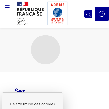
Gestion des cookies
Ses
sessions
L
Ce site utilise des cookies
G
pour mesurer la