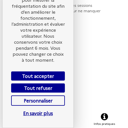
H
Retrouvez la liste de toutes les sessions
fréquentation du site afin
présentées par ce speaker pour ne manquer
d’en améliorer le
1
aucune de ses interventions.
fonctionnement,
j
2
l’administration et évaluer
Toutes les sessions
votre expérience
1
utilisateur. Nous
conservons votre choix
pendant 6 mois. Vous
T
pouvez changer ce choix
à tout moment.
c
Tout accepter
e
q
Tout refuser
Personnaliser
l
:
En savoir plus
e
S'inscrire
Programme
Infos pratiques