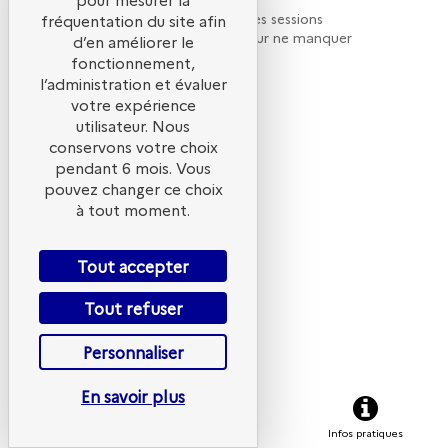
H
Retrouvez la liste de toutes les sessions
fréquentation du site afin
présentées par ce speaker pour ne manquer
d’en améliorer le
1
aucune de ses interventions.
fonctionnement,
j
2
l’administration et évaluer
Toutes les sessions
votre expérience
1
utilisateur. Nous
conservons votre choix
pendant 6 mois. Vous
pouvez changer ce choix
s
à tout moment.
Tout accepter
Tout refuser
Personnaliser
e
p
En savoir plus
S'inscrire
Programme
Infos pratiques