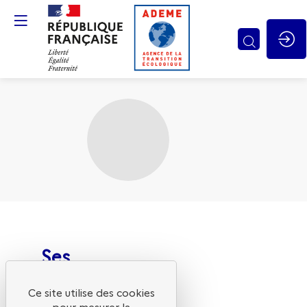
Gestion des cookies
Ses
sessions
L
Ce site utilise des cookies
G
pour mesurer la