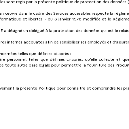
iles sont régis par la présente politique de protection des données (
n œuvre dans le cadre des Services accessibles respecte la régle
Informatique et libertés » du 6 janvier 1978 modifiée et le Règle
ME a désigné un délégué à la protection des données qui est le relai
 internes adéquates afin de sensibiliser ses employés et d’assurer 
ernées telles que définies ci-après :
 personnel, telles que définies ci-après, qu’elle collecte et que
de toute autre base légale pour permettre la fourniture des Prod
ntivement la présente Politique pour connaître et comprendre les