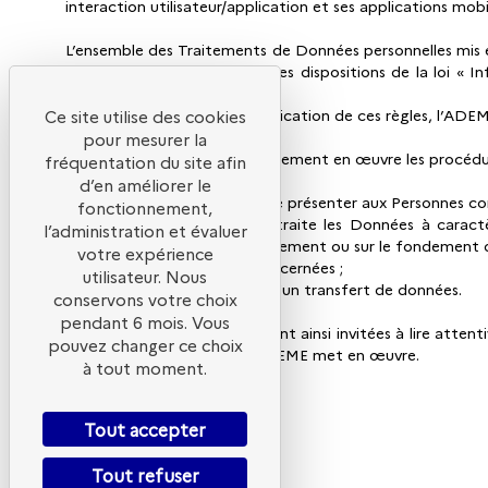
interaction utilisateur/application et ses applications mob
L’ensemble des Traitements de Données personnelles mis e
personnelles et notamment les dispositions de la loi « 
2016/679) (« RGPD »).
Afin de veiller à la bonne application de ces règles, l’ADE
Ce site utilise des cookies
des libertés
pour mesurer la
(« CNIL »). L’ADEME met également en œuvre les procédures
fréquentation du site afin
d’en améliorer le
Cette Politique a pour but de présenter aux Personnes conc
fonctionnement,
- la manière dont l’ADEME traite les Données à caractère
l’administration et évaluer
fournissent avec leur consentement ou sur le fondement 
votre expérience
- les droits des Personnes concernées ;
utilisateur. Nous
- les éventuels bénéficiaires d’un transfert de données.
conservons votre choix
pendant 6 mois. Vous
Les Personnes concernées sont ainsi invitées à lire atte
pouvez changer ce choix
caractère personnel que l’ADEME met en œuvre.
à tout moment.
Tout accepter
Tout refuser