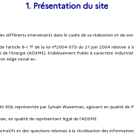
1. Présentation du site
 des différents intervenants dans le cadre de sa réalisation et de son s
 l’article 6-I 1° de la loi n°2004-575 du 21 juin 2004 relative à 
 de l’Energie (ADEME). Etablissement Public à caractère Industriel e
n siège social au :
90 309, représentée par Sylvain Waserman, agissant en qualité de Pr
man, en qualité de représentant légal de l’ADEME.
atifs et des questions relatives à la réutilisation des informatio