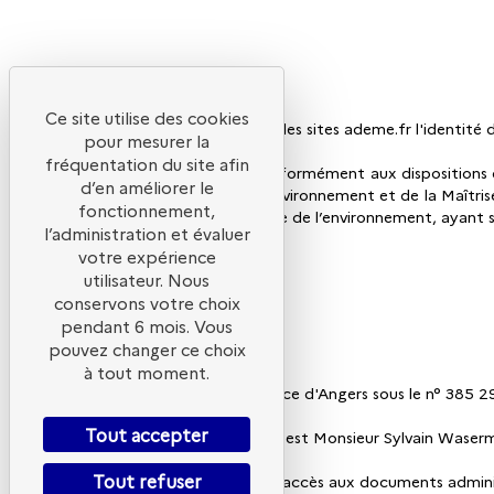
Ce site utilise des cookies
Il est précisé aux utilisateurs des sites ademe.fr l'identité
pour mesurer la
fréquentation du site afin
Propriétaire et éditeur : Conformément aux dispositions de
d’en améliorer le
ademe.fr est l’Agence de l’Environnement et de la Maîtrise
fonctionnement,
et R.131-1 à R.131-26 du Code de l’environnement, ayant so
l’administration et évaluer
votre expérience
20, avenue du Grésillé
utilisateur. Nous
BP 90406
conservons votre choix
49004
pendant 6 mois. Vous
Angers Cedex
01
pouvez changer ce choix
Tél. : 02 41 20 41 20
à tout moment.
inscrit au registre du commerce d'Angers sous le n° 385 2
Tout accepter
Le directeur de la publication est Monsieur Sylvain Waser
Tout refuser
La personne responsable de l'accès aux documents administr