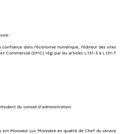
uivi :
la confiance dans l’économie numérique, l’éditeur des sites
t Commercial (EPIC) régi par les articles L.131-3 à L.131-7
ésident du conseil d'administration.
ns est Monsieur Luc Morinière en qualité de Chef du service