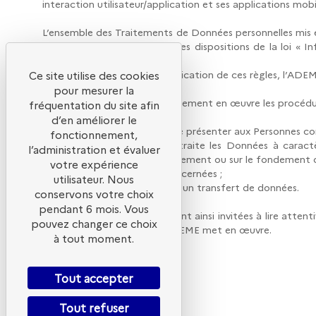
interaction utilisateur/application et ses applications mob
L’ensemble des Traitements de Données personnelles mis e
personnelles et notamment les dispositions de la loi « 
2016/679) (« RGPD »).
Afin de veiller à la bonne application de ces règles, l’ADE
Ce site utilise des cookies
des libertés
pour mesurer la
(« CNIL »). L’ADEME met également en œuvre les procédures
fréquentation du site afin
d’en améliorer le
Cette Politique a pour but de présenter aux Personnes conc
fonctionnement,
- la manière dont l’ADEME traite les Données à caractère
l’administration et évaluer
fournissent avec leur consentement ou sur le fondement 
votre expérience
- les droits des Personnes concernées ;
utilisateur. Nous
- les éventuels bénéficiaires d’un transfert de données.
conservons votre choix
pendant 6 mois. Vous
Les Personnes concernées sont ainsi invitées à lire atte
pouvez changer ce choix
caractère personnel que l’ADEME met en œuvre.
à tout moment.
Tout accepter
Tout refuser