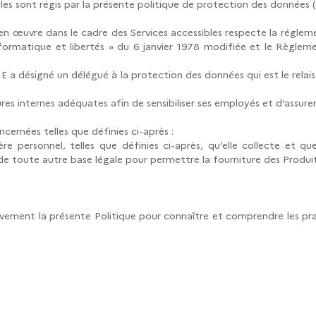
iles sont régis par la présente politique de protection des données (
n œuvre dans le cadre des Services accessibles respecte la régle
Informatique et libertés » du 6 janvier 1978 modifiée et le Règle
ME a désigné un délégué à la protection des données qui est le relai
 internes adéquates afin de sensibiliser ses employés et d’assurer 
ernées telles que définies ci-après :
 personnel, telles que définies ci-après, qu’elle collecte et que
de toute autre base légale pour permettre la fourniture des Prod
ntivement la présente Politique pour connaître et comprendre les