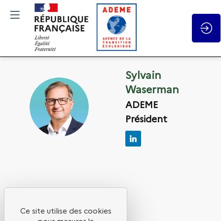
Gestion des cookies
Sylvain
Waserman
SW
ADEME
Président
Ses
sessions
Ce site utilise des cookies
pour mesurer la