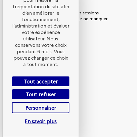
fréquentation du site afin
d’en améliorer le
Retrouvez la liste de toutes les sessions
présentées par ce speaker pour ne manquer
fonctionnement,
aucune de ses interventions.
l’administration et évaluer
votre expérience
Toutes les sessions
utilisateur. Nous
conservons votre choix
pendant 6 mois. Vous
pouvez changer ce choix
à tout moment.
Tout accepter
O
E
Tout refuser
p
p
Personnaliser
En savoir plus