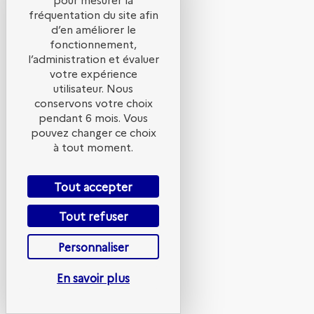
enjeux
fréquentation du site afin
d’en améliorer le
fonctionnement,
du
l’administration et évaluer
votre expérience
utilisateur. Nous
développement
conservons votre choix
pendant 6 mois. Vous
pouvez changer ce choix
des
à tout moment.
Tout accepter
projets
Tout refuser
PV
Personnaliser
En savoir plus
et