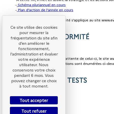
-
Schéma pluriannuel en cours
-
Plan d’action de l’année en cours
Cette déclaration d’accessibilité s’applique au site www
Ce site utilise des cookies
pour mesurer la
ÉTAT DE CONFORMITÉ
fréquentation du site afin
d’en améliorer le
fonctionnement,
l’administration et évaluer
En l’absence d’audit et dans l’attente de celui-ci, le site 
votre expérience
conformités et/ou les dérogations sont énumérées ci-dess
utilisateur. Nous
conservons votre choix
pendant 6 mois. Vous
RÉSULTATS DES TESTS
pouvez changer ce choix
à tout moment.
Tout accepter
Néant
Tout refuser