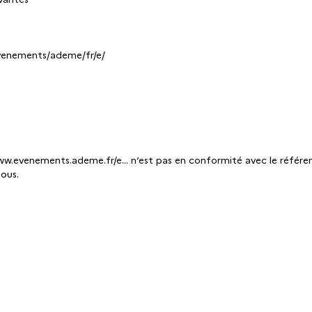
.evenements/ademe/fr/e/
www.evenements.ademe.fr/e... n’est pas en conformité avec le référent
ous.