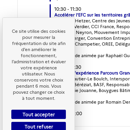
10:30 - 11:30
Accélérer l'EFC sur les territoires 
• Mathieu Hetzer, Centre des Jeunes
• Michael Verdier, CCI France, Res
Ce site utilise des cookies
• Caroline Neyron, Mouvement Impac
pour mesurer la
• Eric Duverger, Convention Entrepri
fréquentation du site afin
• Clotilde Champetier, OREE, Délégu
d’en améliorer le
fonctionnement,
Table-ronde animée par Raphaël Guas
l’administration et évaluer
11:30 - 12:30
votre expérience
11:30
Retours d'expérience Parcours Gran
utilisateur. Nous
• Claire Gautier-Le Boulch, Interspo
conservons votre choix
• Yohann Béréziat, BASF, Responsabl
pendant 6 mois. Vous
• Stéphanie Jouanne, Bouygues Bâti
pouvez changer ce choix
à tout moment.
Table-ronde animée par Romain Dem
13:00 - 14:00
Tout accepter
13:00
Déjeuner
Tout refuser