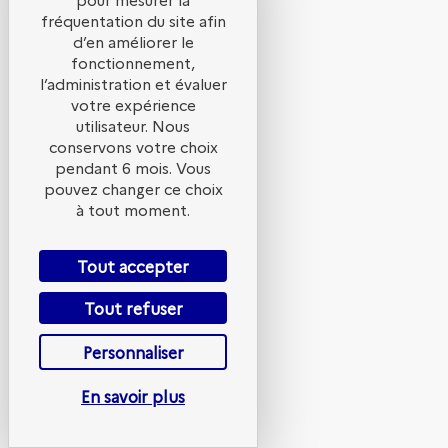
la
fréquentation du site afin
d’en améliorer le
fonctionnement,
JNC
l’administration et évaluer
votre expérience
utilisateur. Nous
2026
conservons votre choix
pendant 6 mois. Vous
pouvez changer ce choix
à tout moment.
21
sept.
Tout accepter
2026
—
Tout refuser
18:00
Personnaliser
-
21:30
En savoir plus
Palais
de