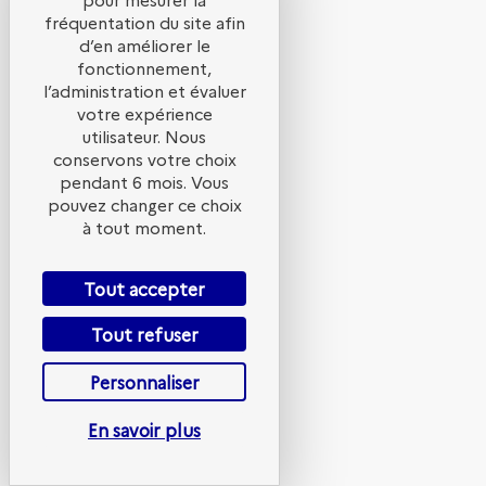
transition
fréquentation du site afin
d’en améliorer le
fonctionnement,
écologique
l’administration et évaluer
votre expérience
utilisateur. Nous
juste,
conservons votre choix
pendant 6 mois. Vous
pouvez changer ce choix
quelle
à tout moment.
Tout accepter
participation
Tout refuser
des
Personnaliser
En savoir plus
habitants