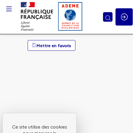
Gestion des cookies
Session
Mettre en favoris
6
-
Pour
une
Ce site utilise des cookies
pour mesurer la