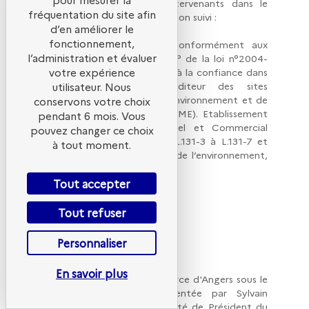
l'identité des différents intervenants dans le
fréquentation du site afin
cadre de sa réalisation et de son suivi :
d’en améliorer le
fonctionnement,
Propriétaire et éditeur : Conformément aux
l’administration et évaluer
dispositions de l’article 6-I 1° de la loi n°2004-
575 du 21 juin 2004 relative à la confiance dans
votre expérience
l’économie numérique, l’éditeur des sites
utilisateur. Nous
ademe.fr est l’Agence de l’Environnement et de
conservons votre choix
la Maîtrise de l’Energie (ADEME). Etablissement
pendant 6 mois. Vous
Public à caractère Industriel et Commercial
pouvez changer ce choix
(EPIC) régi par les articles L.131-3 à L.131-7 et
à tout moment.
R.131-1 à R.131-26 du Code de l’environnement,
ayant son siège social au :
Tout accepter
20, avenue du Grésillé
BP 90406
Tout refuser
49004
Angers Cedex
01
Personnaliser
Tél. : 02 41 20 41 20
En savoir plus
inscrit au registre du commerce d'Angers sous le
n° 385 290 309, représentée par Sylvain
Waserman, agissant en qualité de Président du