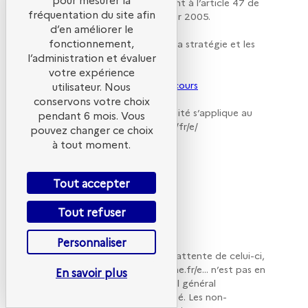
etc. accessibles conformément à l’article 47 de
fréquentation du site afin
la loi n° 2005-102 du 11 février 2005.
d’en améliorer le
fonctionnement,
A cette fin, il met en œuvre la stratégie et les
actions suivantes
l’administration et évaluer
-
Schéma pluriannuel en cours
votre expérience
-
Plan d’action de l’année en cours
utilisateur. Nous
conservons votre choix
Cette déclaration d’accessibilité s’applique au
pendant 6 mois. Vous
site www.evenements/ademe/fr/e/
pouvez changer ce choix
à tout moment.
ÉTAT DE
Tout accepter
CONFORMITÉ
Tout refuser
Personnaliser
En l’absence d’audit et dans l’attente de celui-ci,
le site www.evenements.ademe.fr/e... n’est pas en
En savoir plus
conformité avec le référentiel général
d’amélioration de l’accessibilité. Les non-