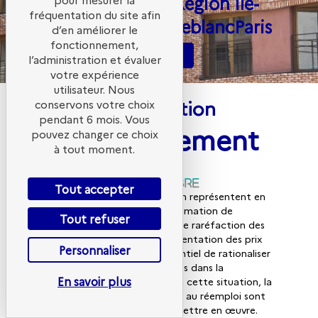
Préfecture de la Région Île-
fréquentation du site afin
de-France
5 Rue Leblanc
Paris
d’en améliorer le
fonctionnement,
S'inscrire à l'événement
l’administration et évaluer
votre expérience
utilisateur. Nous
Présentation
conservons votre choix
pendant 6 mois. Vous
de l'événement
pouvez changer ce choix
à tout moment.
Tout accepter
Les matériaux de construction représentent en
France la moitié de la consommation de
Tout refuser
matières. Dans un contexte de raréfaction des
ressources, mais aussi d’augmentation des prix
Personnaliser
des matériaux, il devient essentiel de rationaliser
l’utilisation de matières vierges dans la
En savoir plus
construction.
Pour remédier à cette situation, la
sobriété matière et le recours au réemploi sont
les deux principaux leviers à mettre en œuvre.