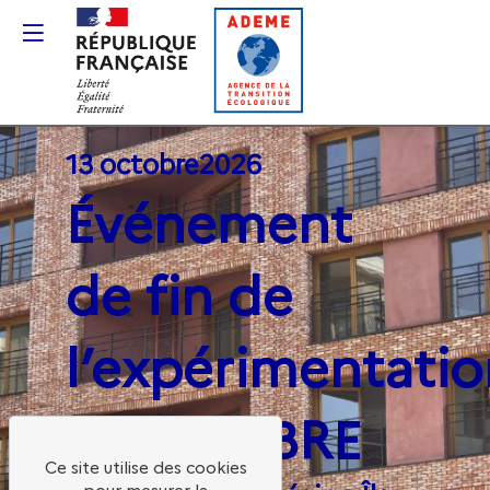
Gestion des cookies
13 octobre
2026
Événement
de fin de
l’expérimentatio
BATI-SOBRE
Ce site utilise des cookies
pour mesurer la