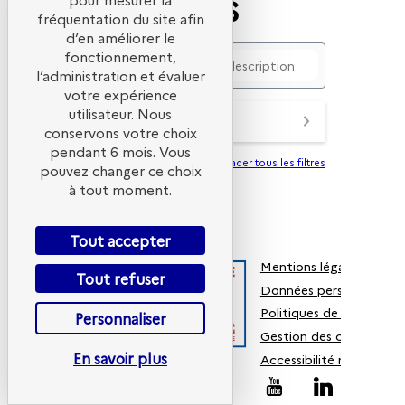
partenaires
fréquentation du site afin
d’en améliorer le
fonctionnement,
l’administration et évaluer
votre expérience
utilisateur. Nous
PARTENAIRES
conservons votre choix
pendant 6 mois. Vous
Effacer tous les filtres
pouvez changer ce choix
à tout moment.
Tout accepter
Mentions légales
Tout refuser
Données personnelles
Politiques de cookies
Personnaliser
Gestion des cookies
En savoir plus
Accessibilité non conf