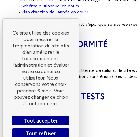
-
Schéma pluriannuel en cours
-
Plan d’action de l’année en cours
Cette déclaration d’accessibilité s’applique au site www
Ce site utilise des cookies
pour mesurer la
ÉTAT DE CONFORMITÉ
fréquentation du site afin
d’en améliorer le
fonctionnement,
l’administration et évaluer
En l’absence d’audit et dans l’attente de celui-ci, le site 
votre expérience
conformités et/ou les dérogations sont énumérées ci-dess
utilisateur. Nous
conservons votre choix
pendant 6 mois. Vous
RÉSULTATS DES TESTS
pouvez changer ce choix
à tout moment.
Tout accepter
Néant
Tout refuser