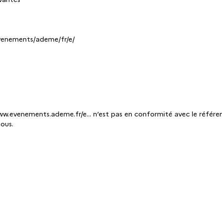
.evenements/ademe/fr/e/
www.evenements.ademe.fr/e... n’est pas en conformité avec le référent
ous.