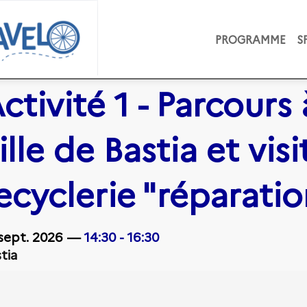
PROGRAMME
S
ctivité 1 - Parcours
ille de Bastia et visi
ecyclerie "réparati
sept. 2026
—
14:30
-
16:30
tia