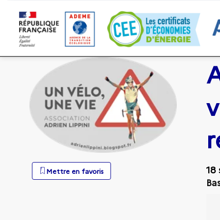
A
v
r
18 
Mettre en favoris
Bas