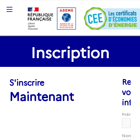
Inscription
S'inscrire
Rens
vos
Maintenant
info
Prénom
Nom