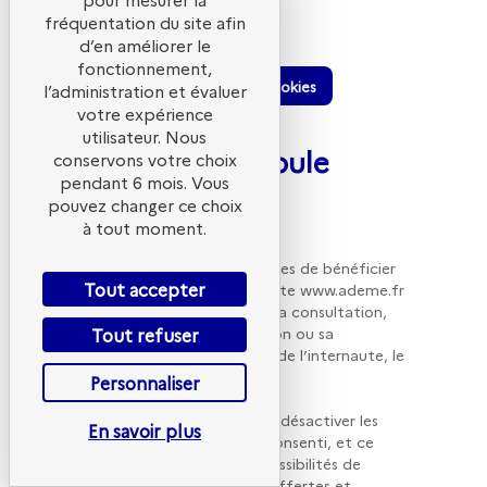
préférences.
fréquentation du site afin
d’en améliorer le
fonctionnement,
Gestion des cookies
l’administration et évaluer
votre expérience
utilisateur. Nous
1. Préambule
conservons votre choix
pendant 6 mois. Vous
pouvez changer ce choix
à tout moment.
Pour permettre aux internautes de bénéficier
Tout accepter
des services proposés par le site www.ademe.fr
(ci-après le « Site ») tels que sa consultation,
l’optimisation de son utilisation ou sa
Tout refuser
personnalisation en fonction de l’internaute, le
Site utilise des cookies.
Personnaliser
Vous pouvez à tout moment désactiver les
En savoir plus
cookies auxquels vous avez consenti, et ce
gratuitement, à partir des possibilités de
désactivation qui vous sont offertes et