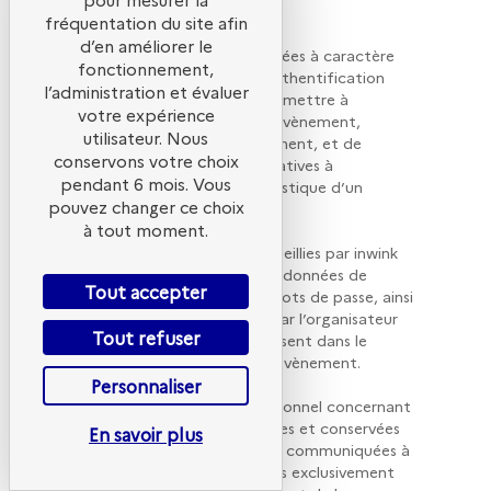
leur inscription à l’évènement.
fréquentation du site afin
d’en améliorer le
La collecte de certaines données à caractère
fonctionnement,
personnel par le système d’authentification
l’administration et évaluer
inwink est nécessaire pour permettre à
votre expérience
l’utilisateur de s’inscrire à un évènement,
utilisateur. Nous
d’accéder au site d’un évènement, et de
conservons votre choix
consulter les informations relatives à
pendant 6 mois. Vous
l’organisation pratique et logistique d’un
pouvez changer ce choix
évènement.
à tout moment.
Les données personnelles recueillies par inwink
sont le nom, le prénom et les données de
Tout accepter
contact, les identifiants et mots de passe, ainsi
que tous les champs choisis par l’organisateur
Tout refuser
d’évènements et qui apparaissent dans le
formulaire d’inscription à un évènement.
Personnaliser
Ces données à caractère personnel concernant
l’utilisateur sont confidentielles et conservées
En savoir plus
par inwink. Elles pourront être communiquées à
ses partenaires et prestataires exclusivement