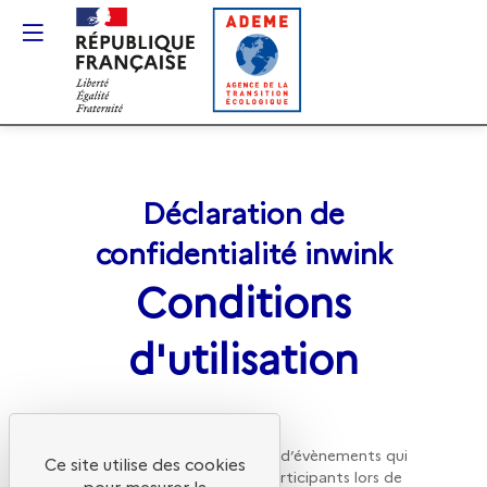
Gestion des cookies
Déclaration de
confidentialité inwink
Conditions
d'utilisation
inwink
est un outil de gestion d’évènements qui
Ce site utilise des cookies
gère l’authentification des participants lors de
pour mesurer la