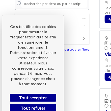
La 
VLH
SALLE
A
Ce site utilise des cookies
pour mesurer la
fréquentation du site afin
INTERVENANTS
d’en améliorer le
1
fonctionnement,
1
Effacer tous les filtres
l’administration et évaluer
Vis
votre expérience
utilisateur. Nous
La 
conservons votre choix
Ell
pendant 6 mois. Vous
A
pouvez changer ce choix
à tout moment.
Tout accepter
1
1
Tout refuser